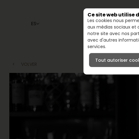
Ce site web utilise 
Les cookies nous permet
ES
aux médias sociaux et d
notre site avec nos par
avec d'autres informatio
services.
Tout autoriser coo
<
VOLVER