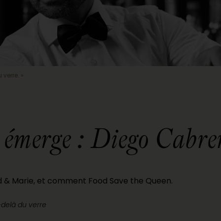
 verre. »
merge : Diego Cabrera
d & Marie, et comment Food Save the Queen.
u-delà du verre