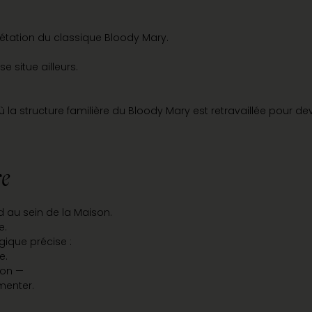
prétation du classique Bloody Mary.
e situe ailleurs.
 où la structure familière du Bloody Mary est retravaillée pour dev
re
 au sein de la Maison.
e.
gique précise :
e.
ion —
menter.