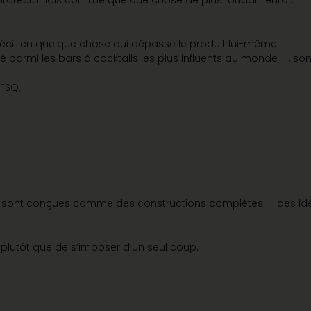
orateur, mais comme quelque chose de plus fondamental.
 récit en quelque chose qui dépasse le produit lui-même.
rmi les bars à cocktails les plus influents au monde —, son t
 FSQ.
n sont conçues comme des constructions complètes — des idée
lutôt que de s’imposer d’un seul coup.