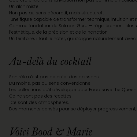
Cabrera entre dans la Maison non pas comme un collab
Un alchimiste.
Non pas au sens décoratif, mais structurel :
une figure capable de transformer technique, intuition et
Comme fondateur de Salmon Guru — régulièrement classé pa
l’esthétique, de la précision et de la narration.
Un territoire, il faut le noter, qui s’aligne naturellement avec
Au-delà du cocktail
Son rôle n’est pas de créer des boissons.
Du moins, pas au sens conventionnel.
Les collections qu’il développe pour Food save the Quee
Ce ne sont pas des recettes.
Ce sont des atmosphères.
Des moments pensés pour se déployer progressivement, p
Voici Bood & Marie