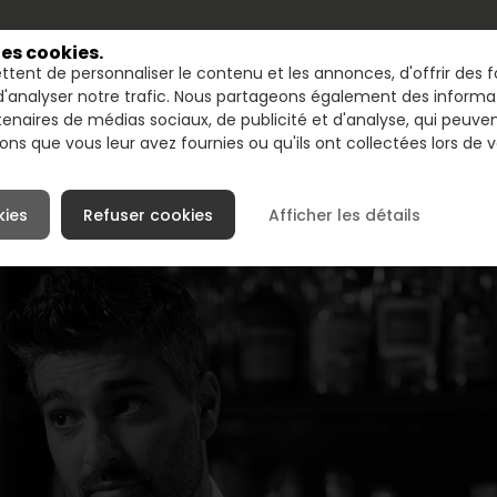
des cookies.
tent de personnaliser le contenu et les annonces, d'offrir des fo
UN
'analyser notre trafic. Nous partageons également des informatio
tenaires de médias sociaux, de publicité et d'analyse, qui peuve
ns que vous leur avez fournies ou qu'ils ont collectées lors de vo
kies
Refuser cookies
Afficher les détails