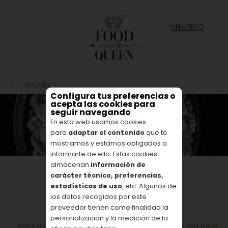
UNIVERSO
<
VOLVER
Configura tus preferencias o
acepta las cookies para
seguir navegando
En esta web usamos cookies
para
adaptar el contenido
que te
mostramos y estamos obligados a
informarte de ello. Estas cookies
almacenan
información de
carácter técnico, preferencias,
estadísticas de uso
, etc. Algunos de
los datos recogidos por este
proveedor tienen como finalidad la
personalización y la medición de la
Sobre qué es el caviar, cómo debería disfrutarse y por qué sigue