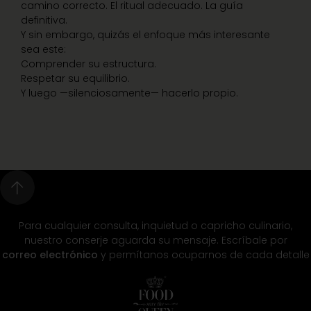
camino correcto. El ritual adecuado. La guía
definitiva.
Y sin embargo, quizás el enfoque más interesante
sea este:
Comprender su estructura.
Respetar su equilibrio.
Y luego —silenciosamente— hacerlo propio.
Para cualquier consulta, inquietud o capricho culinario,
nuestro conserje aguarda su mensaje. Escríbale por
correo electrónico
y permítanos ocuparnos de cada detalle