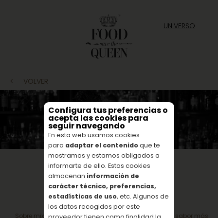
UNIVERSO
<
VOLVER
Configura tus preferencias o
acepta las cookies para
seguir navegando
En esta web usamos cookies
para
adaptar el contenido
que te
mostramos y estamos obligados a
informarte de ello. Estas cookies
almacenan
información de
carácter técnico, preferencias,
estadísticas de uso
, etc. Algunos de
los datos recogidos por este
Sobre mixología, Bood & Marie y el arte de expandir el sabor más
proveedor tienen como finalidad la